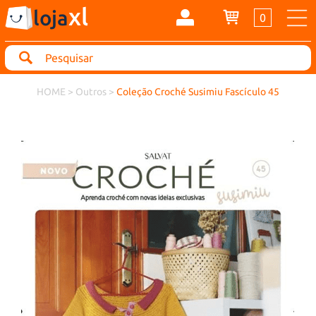
xl
loja
0
Search
HOME
>
Outros
>
Coleção Croché Susimiu Fascículo 45