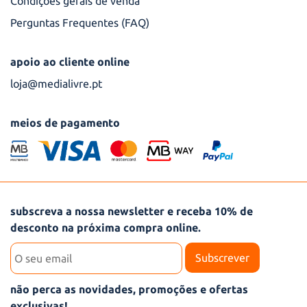
Condições gerais de venda
Perguntas Frequentes (FAQ)
apoio ao cliente online
loja@medialivre.pt
meios de pagamento
Subscrever newsletter
subscreva a nossa newsletter e receba 10% de
desconto na próxima compra online.
Subscrever
não perca as novidades, promoções e ofertas
exclusivas!