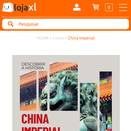
xl
loja
0
Search
HOME
>
Livros
>
China Imperial