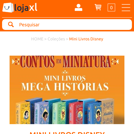
xl
loja
0
Search
HOME
>
Coleções
>
Mini Livros Disney